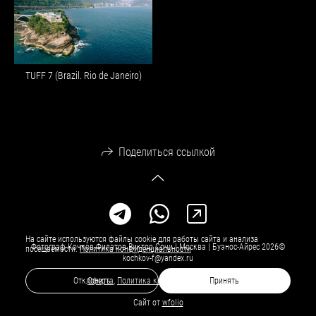
TUFF 7 (Brazil. Rio de Janeiro)
Поделиться ссылкой
На сайте используются файлы cookie для работы сайта и анализа
Фотограф Кочков-Филатов Виктор Сочи | Москва | Буэнос-Айрес 2026©
посещаемости.
Политика конфиденциальности
kochkov-f@yandex.ru
Оферта
,
Политика конфиденциальности
Отклонить
Принять
Сайт от
wfolio