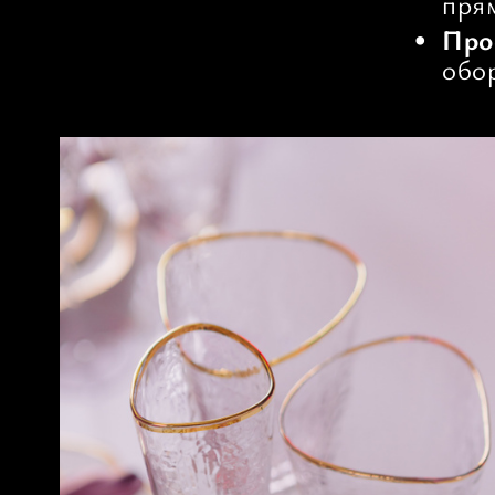
пря
Про
обо