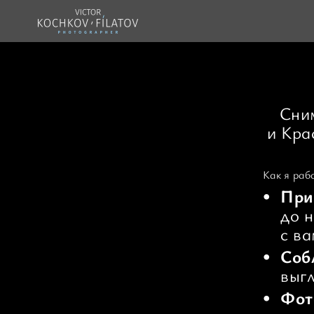
Сни
и Кра
Как я раб
При
до 
с ва
Соб
выгл
Фот