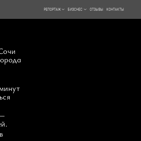
РЕПОРТАЖ
БИЗСНЕС
ОТЗЫВЫ
КОНТАКТЫ
Сочи
города
минут
ься
 —
й.
в